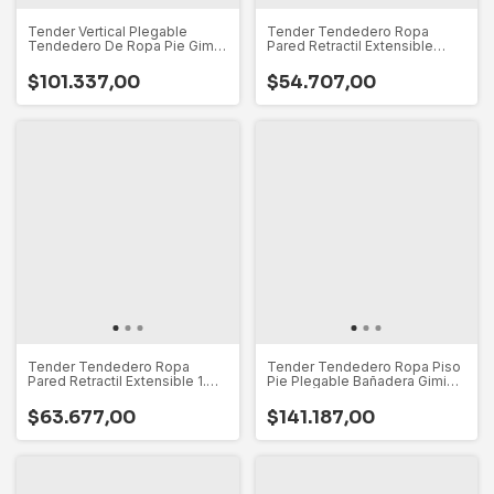
Tender Vertical Plegable
Tender Tendedero Ropa
Tendedero De Ropa Pie Gimi
Pared Retractil Extensible
Italiano
70cm Italia
$101.337,00
$54.707,00
Tender Tendedero Ropa
Tender Tendedero Ropa Piso
Pared Retractil Extensible 1.m
Pie Plegable Bañadera Gimi
Gimi Hecho En Italia - Apto
Italia
Interior Y Exterior
$63.677,00
$141.187,00