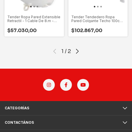
Tender Ropa Pared Extensible
Tender Tendedero Ropa
Retractil - 1 Cable De 8.m -
Pared Colgante Techo 100cm
Leifheit - Resiste Sol Lluvia
Gimi Italia - Se Sujeta De
Intemperie - Tenemos Stock
Pared O Techo - Muy
$57.030,00
$102.867,00
Resistente - Hay Stock
1
/
2
CATEGORÍAS
CONTACTÁNOS