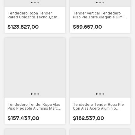
Tendedero Ropa Tender
Tender Vertical Tendedero
Pared Colgante Techo 1,2.m
Piso Pie Torre Plegable Gimi
Gimi Italia
Italy
$123.827,00
$59.657,00
Tendedero Tender Ropa Alas
Tendedero Tender Ropa Pie
Piso Plegable Aluminio Marca
Con Alas Acero Aluminio
Gimi Hecho En Italia - Resiste
Marca Gimi Hecho En Italia -
Sol Y Lluvia
Resiste Sol Y Lluvia
$157.437,00
$182.537,00