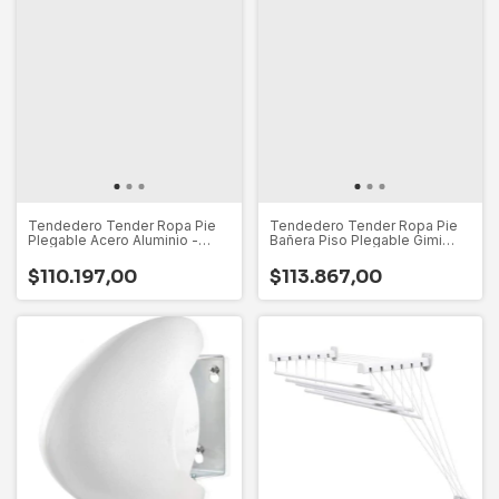
Tendedero Tender Ropa Pie
Tendedero Tender Ropa Pie
Plegable Acero Aluminio -
Bañera Piso Plegable Gimi
Marca Gimi Hecho En Italia -
Italiano
Excelente Diseño
$110.197,00
$113.867,00