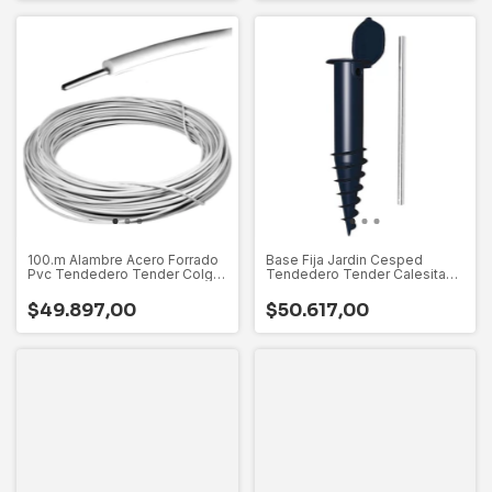
100.m Alambre Acero Forrado
Base Fija Jardin Cesped
Pvc Tendedero Tender Colgar
Tendedero Tender Calesita
Ropa - Alambre Duro En Rollo
Giratorio - Muy Resistente -
- Apto Artesanias Y
Marca Gimi De Italia
$49.897,00
$50.617,00
Manualidades