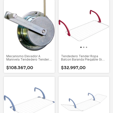
Mecanismo Elevador A
Tendedero Tender Ropa
Manivela Tendedero Tender
Balcon Baranda Plegable Gimi
Techo Roldana - Malacate
Italiano
Tenders De Techo Marca
$108.367,00
$32.997,00
Abaco