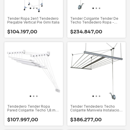
Tender Ropa 2en1 Tendedero
Tender Colgante Tender De
Plegable Vertical Pie Gimi Italia
Techo Tendedero Ropa -
Marca Abaco - A Manivela Con
Estructura De Aluminio
$104.197,00
$234.847,00
Tendedero Tender Ropa
Tender Tendedero Techo
Pared Colgante Techo 1,8.m
Colgante Manivela Instalacion
Gide Italia - Puede Sujetarse
Gratis - Marca Abaco Reduce
Del Techo O De La Pared -
El Peso
$107.997,00
$386.277,00
Tenemos Stock