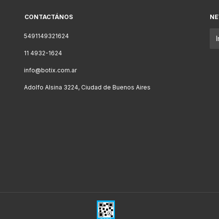
CONTACTÁNOS
NE
5491149321624
11 4932-1624
info@botix.com.ar
Adolfo Alsina 3224, Ciudad de Buenos Aires