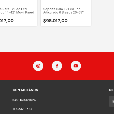
e Para Tv Led Lcd
Soporte Para Tv Led Lcd
ado 14-42'' Movil Pared
Articulado 6 Brazos 26-65''
Pared
017,00
$98.017,00
CONTACTÁNOS
NE
5491149321624
11 4932-1624