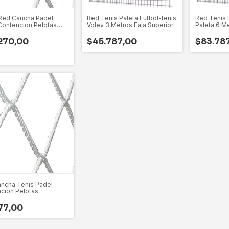
Red Cancha Padel
Red Tenis Paleta Futbol-tenis
Red Tenis 
Contencion Pelotas
Voley 3 Metros Faja Superior
Paleta 6 Me
tro
270,00
$45.787,00
$83.78
ncha Tenis Padel
cion Pelotas
tro Y Techo Importada
e Intemperie Precio X
77,00