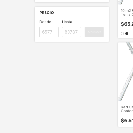
10.m2 
PRECIO
Tenis 
Perime
Desde
Hasta
$65.
APLICAR
Red Ca
Conten
Perime
Resist
$6.5
M2